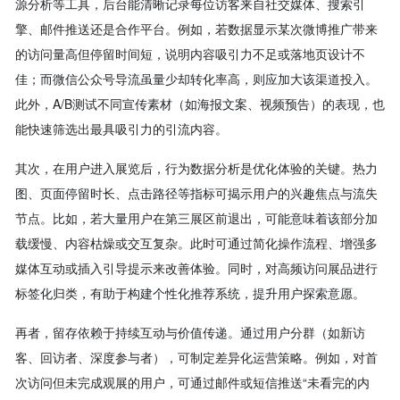
源分析等工具，后台能清晰记录每位访客来自社交媒体、搜索引
擎、邮件推送还是合作平台。例如，若数据显示某次微博推广带来
的访问量高但停留时间短，说明内容吸引力不足或落地页设计不
佳；而微信公众号导流虽量少却转化率高，则应加大该渠道投入。
此外，A/B测试不同宣传素材（如海报文案、视频预告）的表现，也
能快速筛选出最具吸引力的引流内容。
其次，在用户进入展览后，行为数据分析是优化体验的关键。热力
图、页面停留时长、点击路径等指标可揭示用户的兴趣焦点与流失
节点。比如，若大量用户在第三展区前退出，可能意味着该部分加
载缓慢、内容枯燥或交互复杂。此时可通过简化操作流程、增强多
媒体互动或插入引导提示来改善体验。同时，对高频访问展品进行
标签化归类，有助于构建个性化推荐系统，提升用户探索意愿。
再者，留存依赖于持续互动与价值传递。通过用户分群（如新访
客、回访者、深度参与者），可制定差异化运营策略。例如，对首
次访问但未完成观展的用户，可通过邮件或短信推送“未看完的内