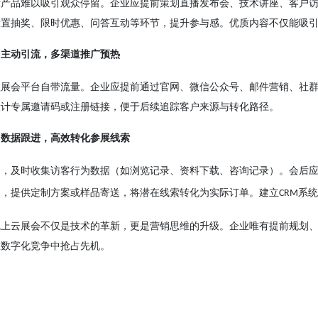
示产品难以吸引观众停留。企业应提前策划直播发布会、技术讲座、客户
设置抽奖、限时优惠、问答互动等环节，提升参与感。优质内容不仅能吸
：主动引流，多渠道推广预热
赖展会平台自带流量。企业应提前通过官网、微信公众号、邮件营销、社
设计专属邀请码或注册链接，便于后续追踪客户来源与转化路径。
：数据跟进，高效转化参展线索
间，及时收集访客行为数据（如浏览记录、资料下载、咨询记录）。会后
通，提供定制方案或样品寄送，将潜在线索转化为实际订单。建立
系统
CRM
线上云展会不仅是技术的革新，更是营销思维的升级。企业唯有提前规划
在数字化竞争中抢占先机。