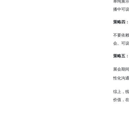
单纯展
播中可
策略四
不要依
会。可
策略五
展会期
性化沟
综上，
价值，