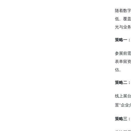
随着数
低、覆
光与业
策略一
参展前
表单留
估。
策略二
线上展
置“企业
策略三