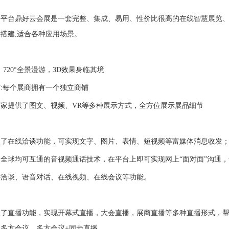
平台鼎好云会展是一套完整、集成、易用、性价比很高的在线智慧展览、
搭建,适合各种应用场景。
：720°全景漫游，3D效果身临其境
铺
:每个展商拥有一个独立商铺
商家提供了图文、视频、
VR等多种展示方式，全方位展示展品细节
入了在线洽谈功能，可实现文字、图片、表情、短视频等富媒体消息收发
了全球均可互通的音视频通话技术，在平台上即可实现网上
“面对面”沟通
字洽谈、语音对话、在线视频、在线会议等功能。
入了直播功能，实现开幕式直播，大会直播，展商直播等多种直播形式，
、多方会议、多方会议
+同步直播。