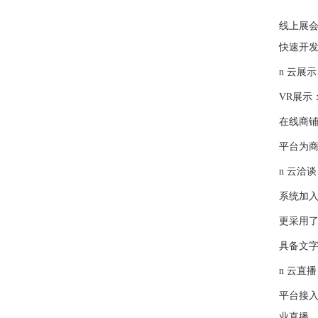
线上展会
快速开发
n
云展示
VR展示
在线商
平台为
n
云洽谈
系统加
更采用
具备文
n
云直播
平台接
业直播