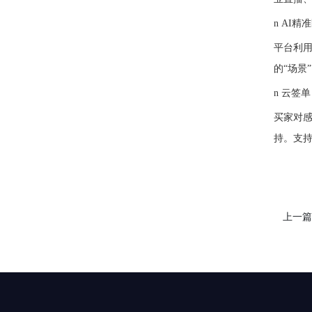
n
AI精
平台利
的
“场景
n
云签单
买家对
持。支
上一